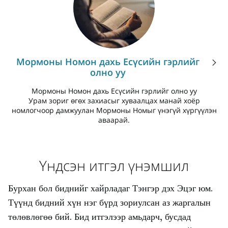
Мормоны Номон дахь Есүсийн гэрлийг
олно уу
Мормоны Номон дахь Есүсийн гэрлийг олно уу
Урам зориг өгөх захиасыг хуваалцах манай хоёр
номлогчоор дамжуулан Мормоны Номыг үнэгүй хүргүүлэн
аваарай.
Үндсэн итгэл үнэмшил
Бурхан бол биднийг хайрладаг Тэнгэр дэх Эцэг юм.
Түүнд бидний хүн нэг бүрд зориулсан аз жаргалын
төлөвлөгөө бий. Бид итгэлээр амьдарч, бусдад