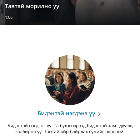
Тавтай морилно уу
1:06
Бидэнтэй нэгдэнэ үү
Бидэнтэй нэгдэнэ үү. Та бүхэн ирээд бидэнтэй хамт дуулж,
залбирна уу. Тантай ойр байрлах сүмийг олоорой.