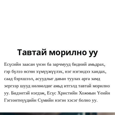
Тавтай морилно уу
Есүсийн заасан үнэн ба зарчмууд бидний амьдрах,
гэр бүлээ өсгөн хүмүүжүүлэх, нэг нэгэндээ хандах,
саад бэрхшээл, асуудлыг даван туулах арга замд
эергээр шууд нөлөөлдөг амьд итгэлд тавтай морилно
уу. Бидэнтэй нэгдэж, Есүс Христийн Хожмын Үеийн
Гэгээнтнүүдийн Сүмийн нэгэн хэсэг болно уу.