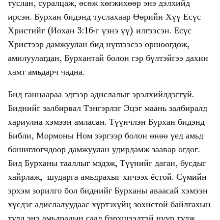
туслан, суралцаж, өсөж хөгжихөөр энэ дэлхийд
ирсэн. Бурхан бидэнд туслахаар Өөрийн Хүү Есүс
Христийг (Иохан 3:16-г үзнэ үү) илгээсэн. Есүс
Христээр дамжуулан бид нүглээсээ өршөөгдөж,
амилуулагдан, Бурхантай болон гэр бүлтэйгээ дахин
хамт амьдарч чадна.
Бид ганцаараа эдгээр адислалыг эрэлхийлдэггүй.
Биднийг залбирвал Тэнгэрлэг Эцэг маань залбиралд
хариулна хэмээн амласан. Түүнчлэн Бурхан бидэнд
Библи, Мормоны Ном зэргээр болон өнөө үед амьд
бошиглогчдоор дамжуулан удирдамж заавар өгдөг.
Бид Бурханы тааллыг мэдэж, Түүнийг даган, бусдыг
хайрлаж, шударга амьдрахыг хичээх ёстой. Сүмийн
эрхэм зорилго бол биднийг Бурханы аваасай хэмээн
хүсдэг адислалуудаас хүртэхүйц зохистой байлгахын
тулд энэ амьдралын саад бэрхшээлтэй нүүр тулж,