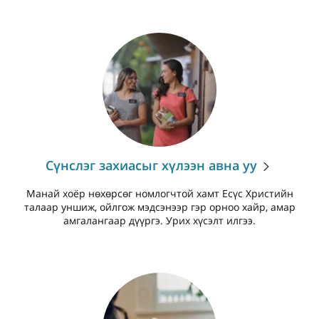
Сүнслэг захиасыг хүлээн авна уу
Манай хоёр нөхөрсөг номлогчтой хамт Есүс Христийн
талаар уншиж, ойлгож мэдсэнээр гэр орноо хайр, амар
амгалангаар дүүргэ. Урих хүсэлт илгээ.