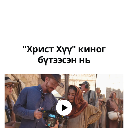
"Христ Хүү" киног
бүтээсэн нь