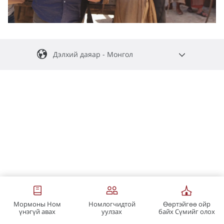
Дэлхий даяар - Монгол
English
Africa Central
Español
Argentina, Chile, Paraguay, Uruguay
Africa South
Português
Português - Africa Austral
Centroamérica
Français
Chuuk
Français - Afrique Australe
Português - Cabo Verde
Español - España
English-Global
Shqip
Français - Afrique Centrale
Português - Portugal
Español-Global
Հայերեն
India
Português-Global
Français - France
Български
Kosrae
Français - Suisse
Philippines
ភាសាខ្មែរ
Мормоны Ном
Номлогчидтой
Өөртэйгөө ойр
Français-Global
Pohnpei
中文
үнэгүй авах
уулзах
байх Сүмийг олох
Singapore
Hrvatski
台灣