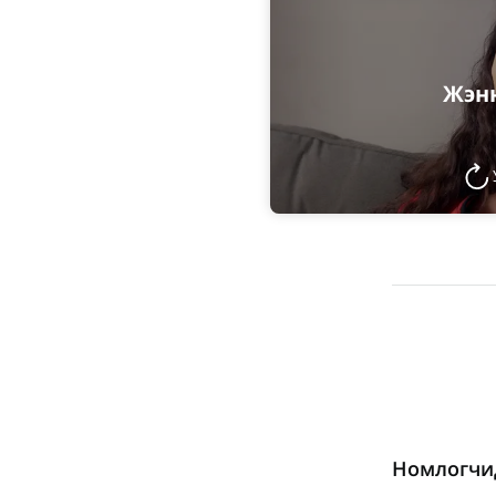
Жэн
Номлогчид