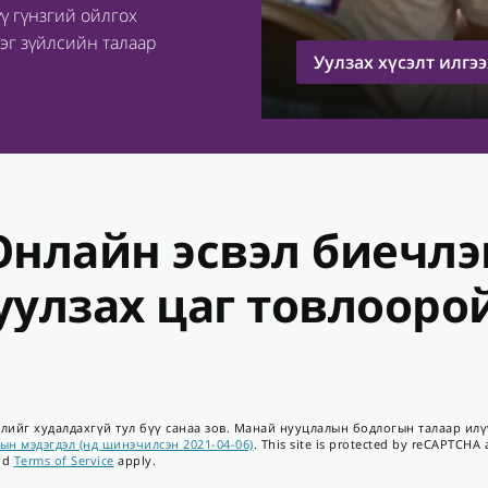
ү гүнзгий ойлгох
эг зүйлсийн талаар
Уулзах хүсэлт илгээ
Онлайн эсвэл биечлэ
уулзах цаг товлооро
лийг худалдахгүй тул бүү санаа зов. Манай нууцлалын бодлогын талаар илү
ын мэдэгдэл (нд шинэчилсэн 2021-04-06)
. This site is protected by reCAPTCHA
nd
Terms of Service
apply.