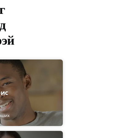
г
д
рэй
рис
нших