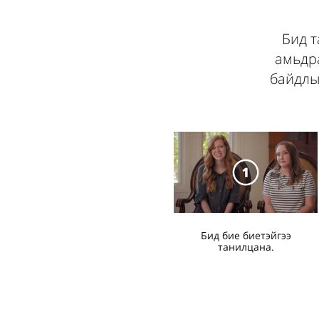
Бид т
амьдра
байдлы
Бид бие биетэйгээ
танилцана.