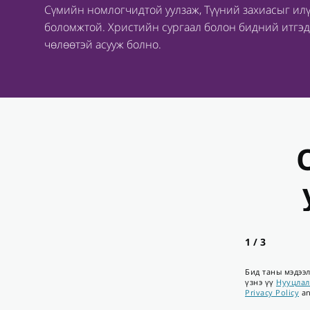
Сүмийн номлогчидтой уулзаж, Түүний захиасыг илү
боломжтой. Христийн сургаал болон бидний итгэд
чөлөөтэй асууж болно.
1 / 3
Бид таны мэдээл
үзнэ үү
Нууцлал
Privacy Policy
a