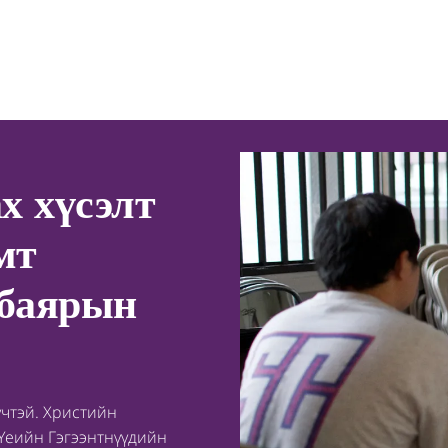
х хүсэлт
мт
 баярын
үчтэй. Христийн
Үеийн Гэгээнтнүүдийн