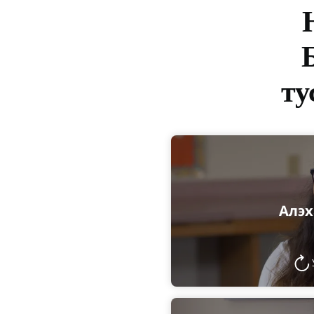
ту
Алэх