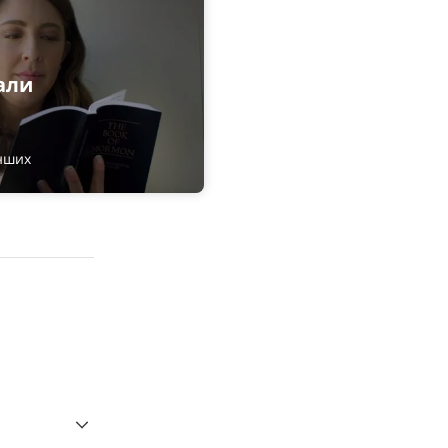
али
нших