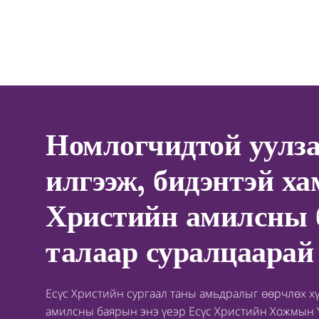
Номлогчидтой уулза
илгээж, бидэнтэй ха
Христийн амилсны
талаар суралцаарай
Есүс Христийн сургаал таны амьдралыг өөрчлөх х
амилсны баярын энэ үеэр Есүс Христийн Хожмын 