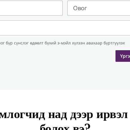
Овог
Овог
ог бүр сүнслэг өдөөлт бүхий э-мэйл хүлээн авахаар бүртгүүлэх
Үрг
млогчид над дээр ирвэл
болох вэ?