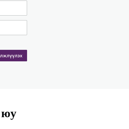
элжлүүлэх
 юу