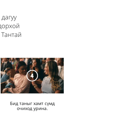
 дагуу
одорхой
 Тантай
Бид таныг хамт сүмд
очиход урина.