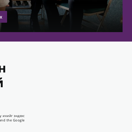
х
н
й
ү ихийг эндээс
 and the Google