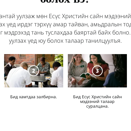
антай уулзаж мөн Есүс Христийн сайн мэдээний
х үед ирдэг тэрхүү амар тайван, амьдралын т
г мэдрэхэд тань туслахдаа баяртай байх болно.
уулзах үед юу болох талаар танилцуулъя.
Бид хамтдаа залбирна.
Бид Есүс Христийн сайн
мэдээний талаар
суралцана.