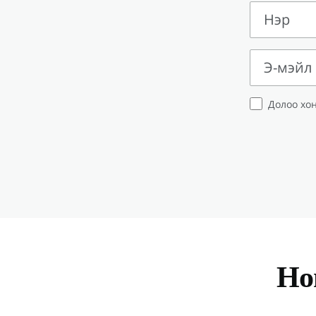
Нэр
Нэр
Э-мэйл
Э-
Долоо хон
мэйл
Но