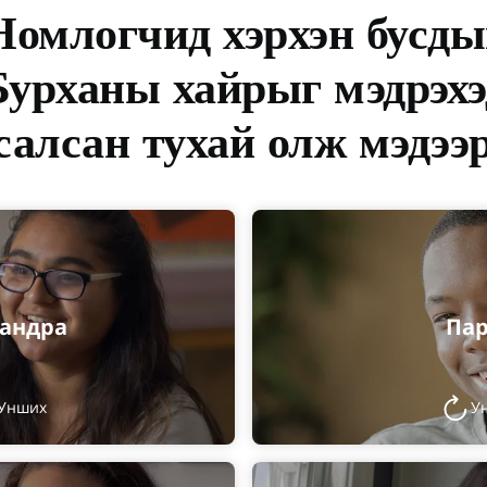
Номлогчид хэрхэн бусды
Бурханы хайрыг мэдрэхэ
салсан тухай олж мэдээ
андра
Па
Унших
У