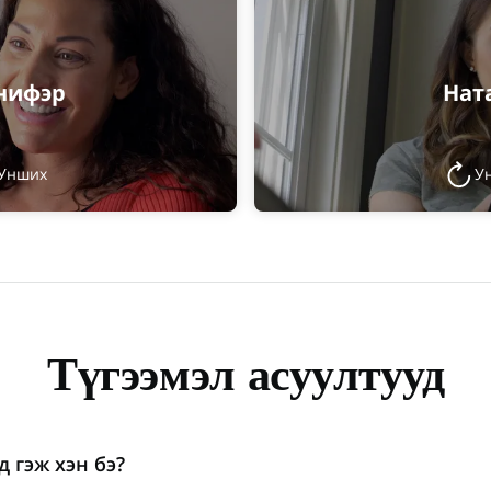
нифэр
Нат
Унших
У
Түгээмэл асуултууд
 гэж хэн бэ?