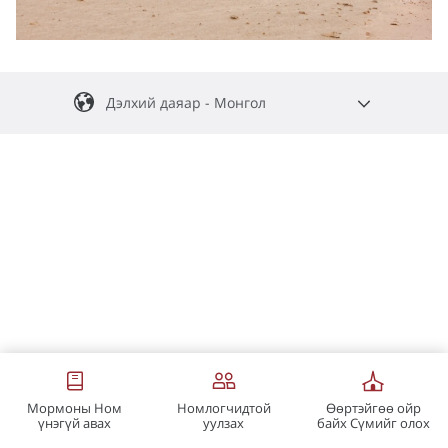
Дэлхий даяар - Монгол
English
Africa Central
Español
Argentina, Chile, Paraguay, Uruguay
Africa South
Português
Português - Africa Austral
Centroamérica
Français
Chuuk
Français - Afrique Australe
Português - Cabo Verde
Español - España
English-Global
Shqip
Français - Afrique Centrale
Português - Portugal
Español-Global
Հայերեն
India
Português-Global
Français - France
Български
Kosrae
Français - Suisse
Philippines
ភាសាខ្មែរ
Français-Global
Pohnpei
中文
Мормоны Ном
Номлогчидтой
Өөртэйгөө ойр
үнэгүй авах
уулзах
байх Сүмийг олох
Singapore
Hrvatski
台灣